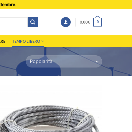
ttembre
.
0,00
€
0
ERE
TEMPO LIBERO