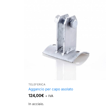
più
varianti.
Le
opzioni
possono
essere
scelte
nella
pagina
del
prodotto
TELEFERICA
Aggancio per capo asolato
124,00
€
+ IVA
In acciaio.