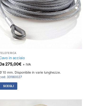
TELEFERICA
Cavo in acciaio
Da
275,00
€
+ IVA
Ø 10 mm. Disponibile in varie lunghezze.
cod:
33180027
SCEGLI
Questo
prodotto
ha