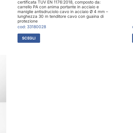
certificata TUV EN 1176:2018, composto da:
carrello PA con anima portante in acciaio e
maniglie antisdruciolo cavo in acciaio Ø 4 mm –
lunghezza 30 m tenditore cavo con guaina di
protezione
cod:
33180028
SCEGLI
Questo
prodotto
ha
più
varianti.
Le
opzioni
possono
essere
scelte
nella
pagina
del