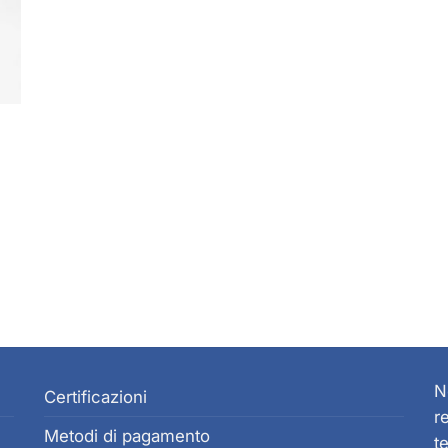
prodotto
N
Certificazioni
r
Metodi di pagamento
t