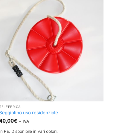
più
varianti.
Le
opzioni
possono
essere
scelte
nella
pagina
del
prodotto
TELEFERICA
Seggiolino uso residenziale
40,00
€
+ IVA
In PE. Disponibile in vari colori.