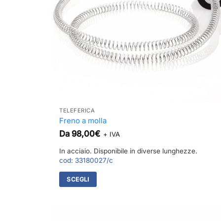
TELEFERICA
Freno a molla
Da
98,00
€
+ IVA
In acciaio. Disponibile in diverse lunghezze.
cod:
33180027/c
SCEGLI
Questo
prodotto
ha