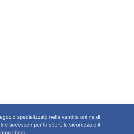
prodotto
egozio specializzato nella vendita online di
eti e accessori per lo sport, la sicurezza e il
empo libero.