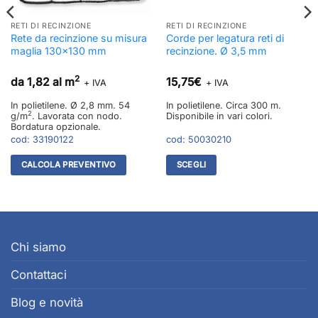
RETI DI RECINZIONE
RETI DI RECINZIONE
Rete da recinzione su misura
Corde per legatura reti di
maglia 130×130 mm
recinzione. Ø 3,5 mm
2
da 1,82 al m
15,75
€
+ IVA
+ IVA
In polietilene. Ø 2,8 mm. 54
In polietilene. Circa 300 m.
2
g/m
. Lavorata con nodo.
Disponibile in vari colori.
Bordatura opzionale.
cod:
33190122
cod:
50030210
CALCOLA PREVENTIVO
SCEGLI
Questo
prodotto
ha
più
varianti.
Chi siamo
Le
Contattaci
opzioni
possono
Blog e novità
essere