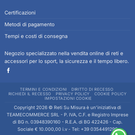
scelte
nella
Certificazioni
pagina
del
Metodi di pagamento
prodotto
Tempi e costi di consegna
Negozio specializzato nella vendita online di reti e
accessori per lo sport, la sicurezza e il tempo libero.
TERMINI E CONDIZIONI
DIRITTO DI RECESSO
RICHIEDI IL RECESSO
PRIVACY POLICY
COOKIE POLICY
IMPOSTAZIONI COOKIE
Copyright 2026 © Reti Su Misura è un'iniziativa di
TEAMECOMMERCE SRL
- P. IVA, C.F. e Registro Imprese
di BG n. 03948390160 - R.E.A. di BG 422426 - Cap.
Sociale € 10.000,00 i.v - Tel: +39 0354491296