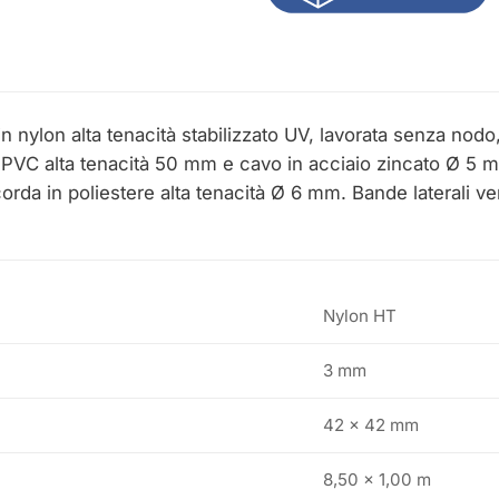
n nylon alta tenacità stabilizzato UV, lavorata senza no
PVC alta tenacità 50 mm e cavo in acciaio zincato Ø 5 mm
rda in poliestere alta tenacità Ø 6 mm. Bande laterali ve
Nylon HT
3 mm
42 x 42 mm
8,50 x 1,00 m