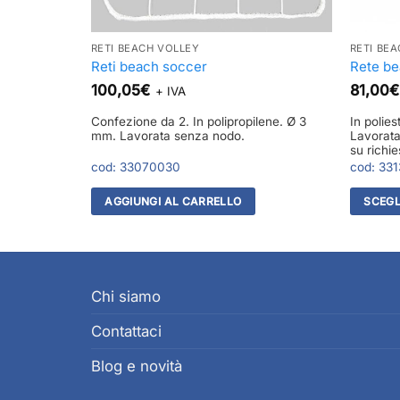
RETI BEACH VOLLEY
RETI BE
Reti beach soccer
Rete be
100,05
€
81,00
€
+ IVA
x 1,00 m.
Confezione da 2. In polipropilene. Ø 3
In polie
ile anche con
mm. Lavorata senza nodo.
Lavorata
su richie
cod:
33070030
cod:
331
AGGIUNGI AL CARRELLO
SCEGL
Questo
prodott
ha
più
Chi siamo
varianti.
Contattaci
Le
opzioni
Blog e novità
posson
essere