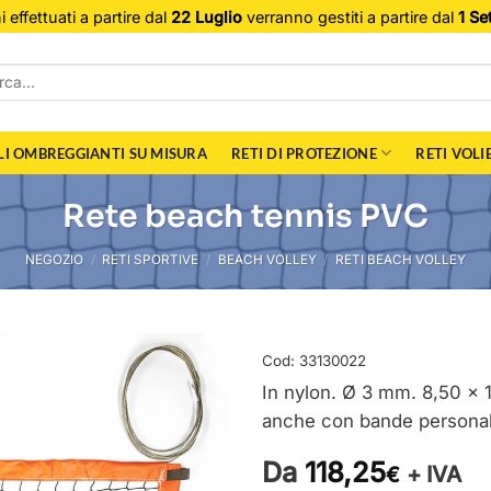
i effettuati a partire dal
22 Luglio
verranno gestiti a partire dal
1 Se
a:
LI OMBREGGIANTI SU MISURA
RETI DI PROTEZIONE
RETI VOLI
Rete beach tennis PVC
NEGOZIO
/
RETI SPORTIVE
/
BEACH VOLLEY
/
RETI BEACH VOLLEY
Cod:
33130022
In nylon. Ø 3 mm. 8,50 x 
anche con bande personal
Da
118,25
+ IVA
€