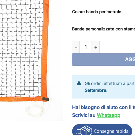
Colore banda perimetrale
Bande personalizzate con stam
Rete beach tennis PVC quant
AGG
Gli ordini effettuati a par
Settembre
.
Hai bisogno di aiuto con il 
Scrivici su
Whatsapp