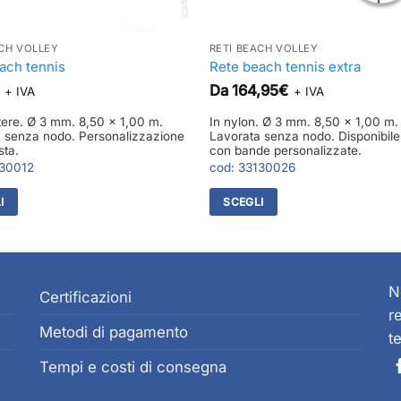
ACH VOLLEY
RETI BEACH VOLLEY
ach tennis
Rete beach tennis extra
Da
164,95
€
+ IVA
+ IVA
stere. Ø 3 mm. 8,50 x 1,00 m.
In nylon. Ø 3 mm. 8,50 x 1,00 m.
 senza nodo. Personalizzazione
Lavorata senza nodo. Disponibil
sta.
con bande personalizzate.
30012
cod:
33130026
I
SCEGLI
Questo
o
prodotto
ha
più
N
Certificazioni
varianti.
r
Metodi di pagamento
Le
t
opzioni
Tempi e costi di consegna
o
possono
essere