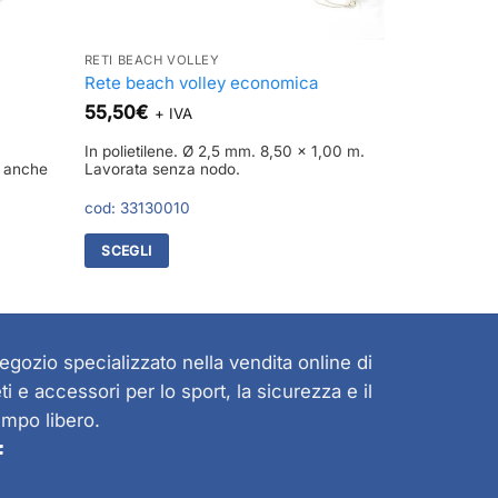
RETI BEACH VOLLEY
Rete beach volley economica
55,50
€
+ IVA
In polietilene. Ø 2,5 mm. 8,50 x 1,00 m.
e anche
Lavorata senza nodo.
cod:
33130010
SCEGLI
Questo
prodotto
ha
più
egozio specializzato nella vendita online di
varianti.
eti e accessori per lo sport, la sicurezza e il
Le
empo libero.
opzioni
possono
essere