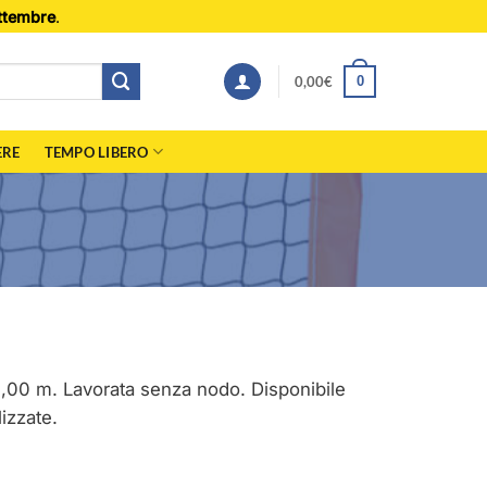
ttembre
.
0,00
€
0
ERE
TEMPO LIBERO
1,00 m. Lavorata senza nodo. Disponibile
izzate.