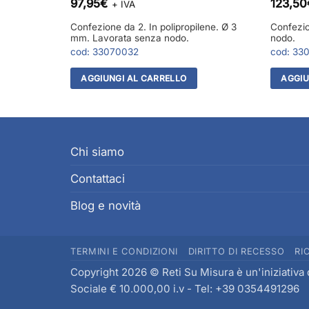
97,95
€
123,50
+ IVA
Lavorata
Confezione da 2. In polipropilene. Ø 3
Confezio
mm. Lavorata senza nodo.
nodo.
cod:
33070032
cod:
33
AGGIUNGI AL CARRELLO
AGGIU
Chi siamo
Contattaci
Blog e novità
TERMINI E CONDIZIONI
DIRITTO DI RECESSO
RI
Copyright 2026 © Reti Su Misura è un'iniziativa 
Sociale € 10.000,00 i.v - Tel: +39 0354491296