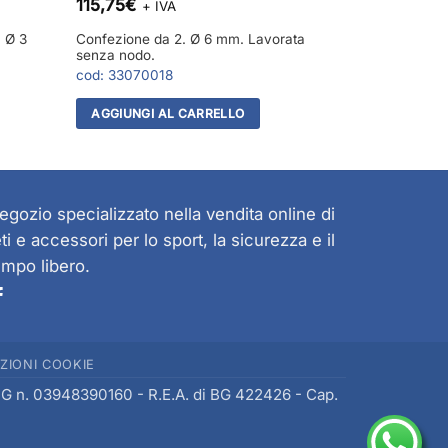
115,75
€
+ IVA
. Ø 3
Confezione da 2. Ø 6 mm. Lavorata
senza nodo.
cod:
33070018
AGGIUNGI AL CARRELLO
egozio specializzato nella vendita online di
eti e accessori per lo sport, la sicurezza e il
empo libero.
ZIONI COOKIE
 BG n. 03948390160 - R.E.A. di BG 422426 - Cap.