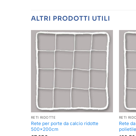
ALTRI PRODOTTI UTILI
RETI RIDOTTE
RETI RID
dotte
Rete per porte da calcio ridotte
Rete da
ene
500x200cm
polietil