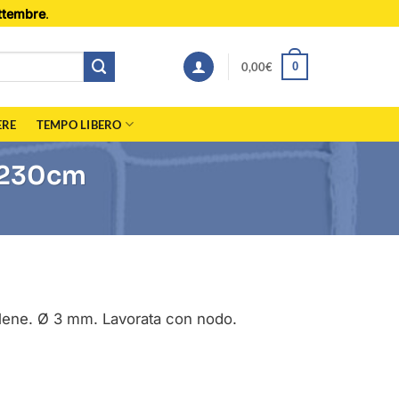
ttembre
.
0,00
€
0
ERE
TEMPO LIBERO
0x230cm
tilene. Ø 3 mm. Lavorata con nodo.