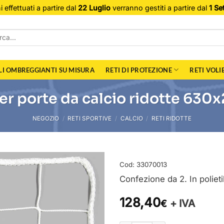
i effettuati a partire dal
22 Luglio
verranno gestiti a partire dal
1 Se
a:
LI OMBREGGIANTI SU MISURA
RETI DI PROTEZIONE
RETI VOLI
er porte da calcio ridotte 63
NEGOZIO
/
RETI SPORTIVE
/
CALCIO
/
RETI RIDOTTE
Cod:
33070013
Confezione da 2. In polie
128,40
+ IVA
€