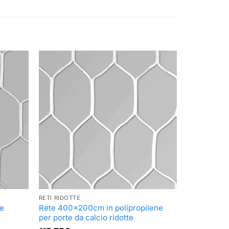
RETI RIDOTTE
te
Rete 400x200cm in polipropilene
per porte da calcio ridotte