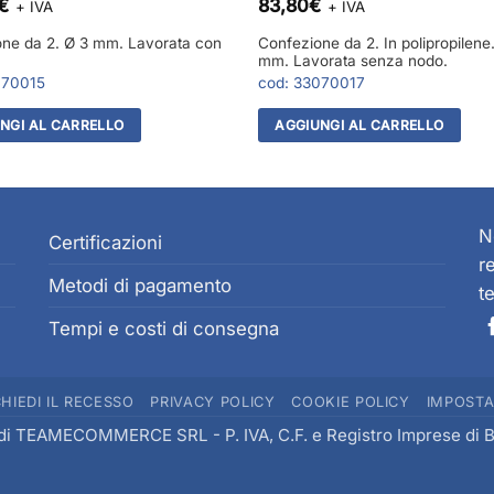
€
83,80
€
+ IVA
+ IVA
ne da 2. Ø 3 mm. Lavorata con
Confezione da 2. In polipropilene
mm. Lavorata senza nodo.
070015
cod:
33070017
NGI AL CARRELLO
AGGIUNGI AL CARRELLO
N
Certificazioni
r
Metodi di pagamento
t
Tempi e costi di consegna
CHIEDI IL RECESSO
PRIVACY POLICY
COOKIE POLICY
IMPOSTA
di
TEAMECOMMERCE SRL
- P. IVA, C.F. e Registro Imprese di