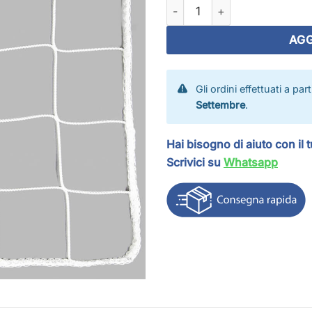
Rete per porte da calcio rid
AGG
Gli ordini effettuati a par
Settembre
.
Hai bisogno di aiuto con il 
Scrivici su
Whatsapp