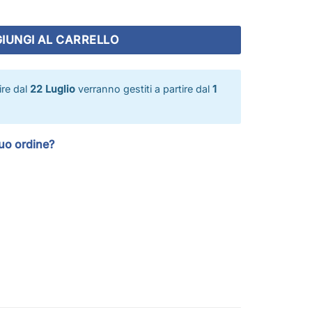
otte 630x230cm quantità
IUNGI AL CARRELLO
tire dal
22 Luglio
verranno gestiti a partire dal
1
tuo ordine?