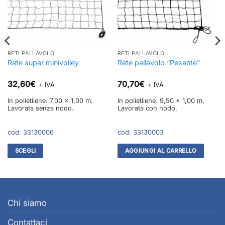
RETI PALLAVOLO
RETI PALLAVOLO
Rete super minivolley
Rete pallavolo “Pesante”
32,60
€
70,70
€
+ IVA
+ IVA
In polietilene. 7,00 x 1,00 m.
In polietilene. 9,50 x 1,00 m.
Lavorata senza nodo.
Lavorata con nodo.
cod:
33130006
cod:
33130003
SCEGLI
AGGIUNGI AL CARRELLO
Questo
prodotto
ha
più
Chi siamo
varianti.
Le
Contattaci