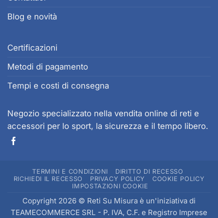
opzioni
possono
Blog e novità
essere
scelte
Certificazioni
nella
pagina
Metodi di pagamento
del
prodotto
Tempi e costi di consegna
Negozio specializzato nella vendita online di reti e
accessori per lo sport, la sicurezza e il tempo libero.
TERMINI E CONDIZIONI
DIRITTO DI RECESSO
RICHIEDI IL RECESSO
PRIVACY POLICY
COOKIE POLICY
IMPOSTAZIONI COOKIE
Copyright 2026 © Reti Su Misura è un'iniziativa di
TEAMECOMMERCE SRL
- P. IVA, C.F. e Registro Imprese