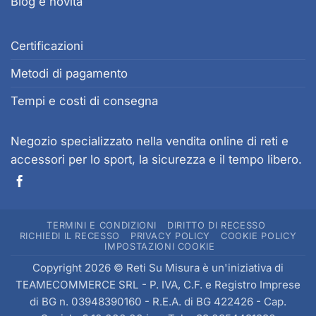
Blog e novità
essere
scelte
Certificazioni
nella
pagina
Metodi di pagamento
del
prodotto
Tempi e costi di consegna
Negozio specializzato nella vendita online di reti e
accessori per lo sport, la sicurezza e il tempo libero.
TERMINI E CONDIZIONI
DIRITTO DI RECESSO
RICHIEDI IL RECESSO
PRIVACY POLICY
COOKIE POLICY
IMPOSTAZIONI COOKIE
Copyright 2026 © Reti Su Misura è un'iniziativa di
TEAMECOMMERCE SRL
- P. IVA, C.F. e Registro Imprese
di BG n. 03948390160 - R.E.A. di BG 422426 - Cap.