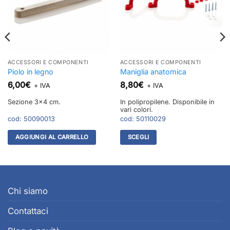
ACCESSORI E COMPONENTI
ACCESSORI E COMPONENTI
Piolo in legno
Maniglia anatomica
6,00
€
8,80
€
+ IVA
+ IVA
Sezione 3x4 cm.
In polipropilene. Disponibile in
vari colori.
cod:
50090013
cod:
50110029
AGGIUNGI AL CARRELLO
SCEGLI
Questo
prodotto
ha
più
Chi siamo
varianti.
Le
Contattaci
opzioni
possono