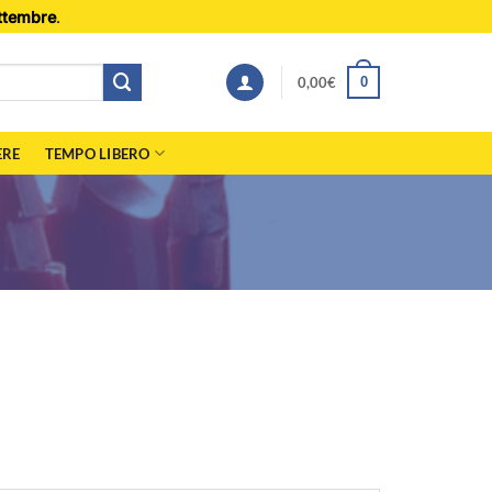
ttembre
.
0,00
€
0
ERE
TEMPO LIBERO