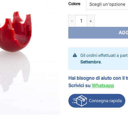
Colore
Standard joint quantità
AGG
Gli ordini effettuati a par
Settembre
.
Hai bisogno di aiuto con il 
Scrivici su
Whatsapp