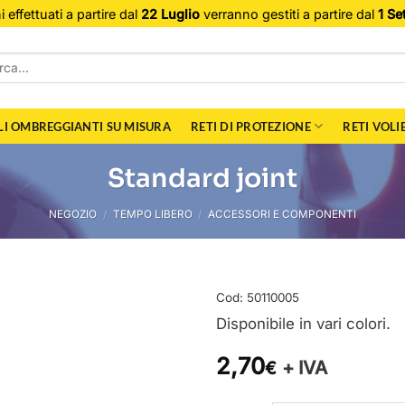
i effettuati a partire dal
22 Luglio
verranno gestiti a partire dal
1 Se
a:
LI OMBREGGIANTI SU MISURA
RETI DI PROTEZIONE
RETI VOLI
Standard joint
NEGOZIO
/
TEMPO LIBERO
/
ACCESSORI E COMPONENTI
Cod:
50110005
Disponibile in vari colori.
2,70
+ IVA
€