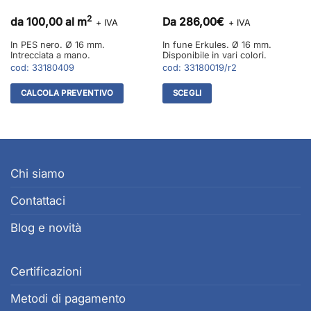
2
da 100,00 al m
Da
286,00
€
+ IVA
+ IVA
In PES nero. Ø 16 mm.
In fune Erkules. Ø 16 mm.
Intrecciata a mano.
Disponibile in vari colori.
cod:
33180409
cod:
33180019/r2
CALCOLA PREVENTIVO
SCEGLI
Questo
prodotto
ha
più
varianti.
Chi siamo
Le
Contattaci
opzioni
possono
Blog e novità
essere
scelte
nella
Certificazioni
pagina
del
Metodi di pagamento
prodotto