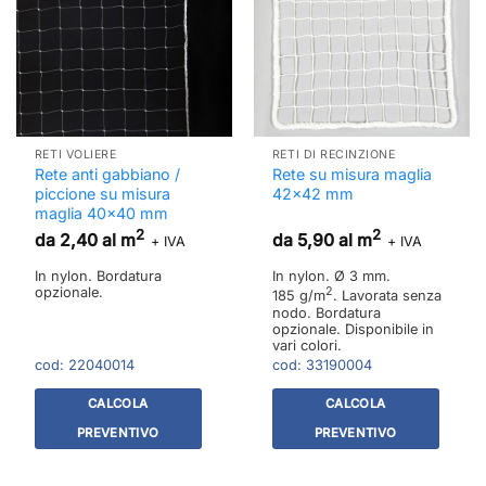
RETI VOLIERE
RETI DI RECINZIONE
Rete anti gabbiano /
Rete su misura maglia
piccione su misura
42×42 mm
maglia 40×40 mm
2
2
da 2,40 al m
da 5,90 al m
+ IVA
+ IVA
In nylon. Bordatura
In nylon. Ø 3 mm.
opzionale.
2
185 g/m
. Lavorata senza
nodo. Bordatura
opzionale. Disponibile in
vari colori.
cod:
22040014
cod:
33190004
CALCOLA
CALCOLA
PREVENTIVO
PREVENTIVO