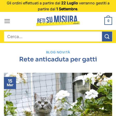
Salta
Gli ordini effettuati a partire dal
22 Luglio
verranno gestiti a
partire dal
1 Settembre
.
ai
contenuti
0
Cerca:
BLOG NOVITÀ
Rete anticaduta per gatti
15
Mar