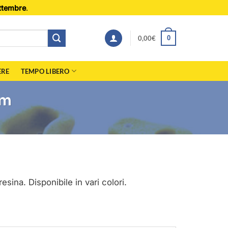
ttembre
.
0,00
€
0
ERE
TEMPO LIBERO
um
esina. Disponibile in vari colori.