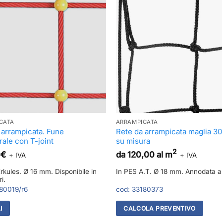
CATA
ARRAMPICATA
 arrampicata. Fune
Rete da arrampicata maglia 
rale con T-joint
su misura
2
0
€
da 120,00 al m
+ IVA
+ IVA
Erkules. Ø 16 mm. Disponibile in
In PES A.T. Ø 18 mm. Annodata 
i.
80019/r6
cod:
33180373
I
CALCOLA PREVENTIVO