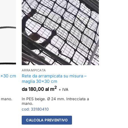
ARRAMPICATA
30×30 cm
Rete da arrampicata su misura –
maglia 30×30 cm
2
da 180,00 al m
+ IVA
a mano.
In PES beige. Ø 24 mm. Intrecciata a
mano.
cod:
33180410
CALCOLA PREVENTIVO