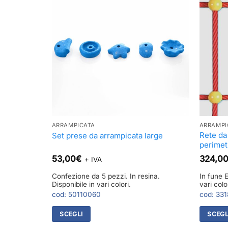
ARRAMPICATA
ARRAMPI
ia 25×25 cm
Rete da
Set prese da arrampicata large
perimet
53,00
€
324,0
+ IVA
ta a mano.
Confezione da 5 pezzi. In resina.
In fune 
Disponibile in vari colori.
vari color
cod:
50110060
cod:
331
SCEGLI
SCEGL
Questo
Questo