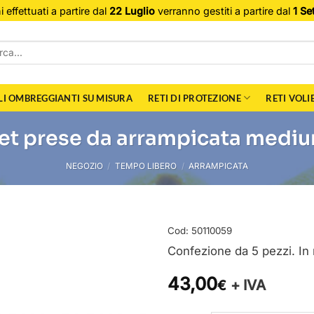
i effettuati a partire dal
22 Luglio
verranno gestiti a partire dal
1 Se
a:
LI OMBREGGIANTI SU MISURA
RETI DI PROTEZIONE
RETI VOLI
et prese da arrampicata medi
NEGOZIO
/
TEMPO LIBERO
/
ARRAMPICATA
Cod:
50110059
Confezione da 5 pezzi. In r
43,00
+ IVA
€