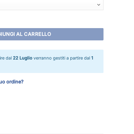
dium quantità
IUNGI AL CARRELLO
tire dal
22 Luglio
verranno gestiti a partire dal
1
tuo ordine?