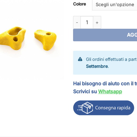
Colore
Set prese da arrampicata me
AGG
Gli ordini effettuati a par
Settembre
.
Hai bisogno di aiuto con il 
Scrivici su
Whatsapp