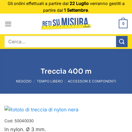
Salta
Gli ordini effettuati a partire dal
22 Luglio
verranno gestiti a
partire dal
1 Settembre
.
ai
contenuti
0
Cerca:
Treccia 400 m
NEGOZIO
/
TEMPO LIBERO
/
ACCESSORI E COMPONENTI
Cod:
50040030
In nylon. Ø 3 mm.